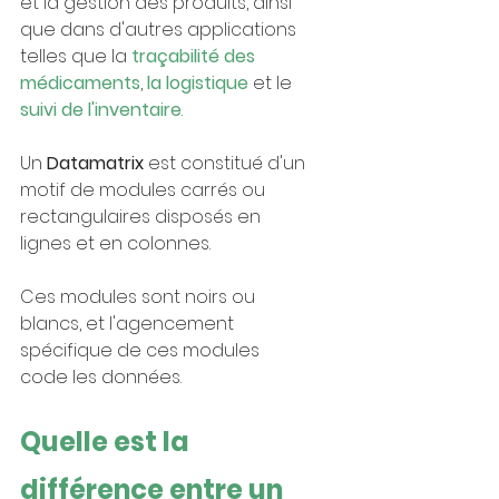
et la gestion des produits, ainsi 
que dans d'autres applications 
telles que la 
traçabilité des 
médicaments
, 
la logistique
 et le 
suivi de l'inventaire
.
Un 
Datamatrix 
est constitué d'un 
motif de modules carrés ou 
rectangulaires disposés en 
lignes et en colonnes.
Ces modules sont noirs ou 
blancs, et l'agencement 
spécifique de ces modules 
code les données.
Quelle est la 
différence entre un 