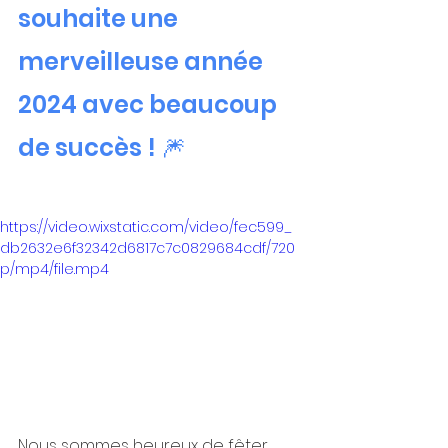
souhaite une 
merveilleuse année 
2024 avec beaucoup 
de succès ! 🎆 
https://video.wixstatic.com/video/fec599_
db2632e6f32342d6817c7c0829684cdf/720
p/mp4/file.mp4
Nous sommes heureux de fêter 