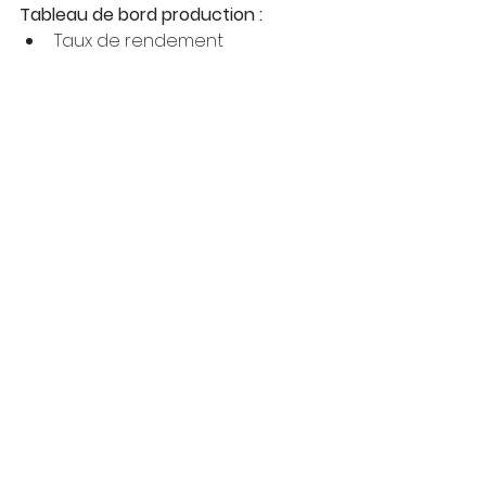
Tableau de bord production :
Taux de rendement
Taux de non-conformité
Délai moyen de production
L'important est d'adapter les 
indicateurs
 à vos enjeux 
spécifiques. 
N'hésitez pas à vous faire 
accompagner par les 
experts 
de Design Data
 pour concevoir 
un tableau de bord vraiment 
pertinent et exploitable et 100% 
personnalisé à vos besoins et 
objectifs précis.
Conclusion