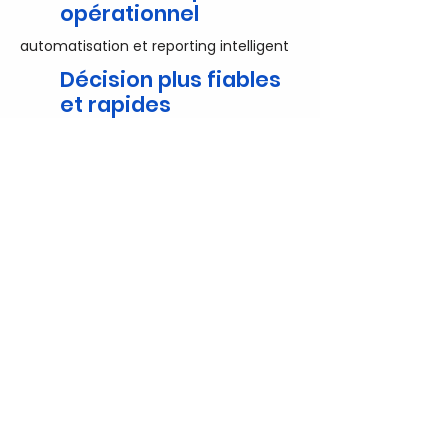
opérationnel
automatisation et reporting intelligent
Décision plus fiables
et rapides
basées sur des données structurées et
qualifiées
Adoption rapide par
vos équipes
grâce à des interfaces simples et
ergonomiques
ROI rapide
retours prouvés dès les premiers mois
sur des cas clients dans divers secteurs