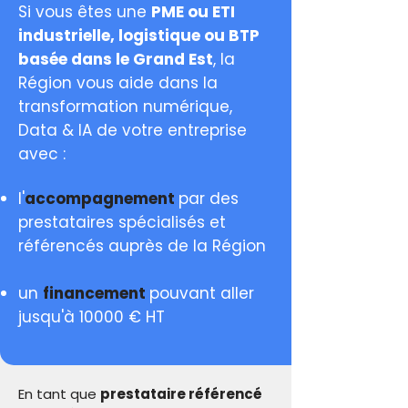
Si vous êtes une
PME ou ETI
industrielle, logistique ou BTP
basée dans le Grand Est
, la
Région vous aide dans la
transformation numérique,
Data & IA de votre entreprise
avec :
l'
accompagnement
par des
prestataires spécialisés et
référencés auprès de la Région
un
financement
pouvant aller
jusqu'à 10000 € HT
En tant que
prestataire référencé