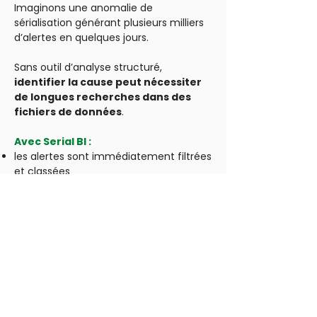
Imaginons une anomalie de
sérialisation générant plusieurs milliers
d’alertes en quelques jours.
Sans outil d’analyse structuré,
identifier la cause peut nécessiter
de longues recherches dans des
fichiers de données
.
Avec Serial BI :
les alertes sont immédiatement filtrées
et classées
les lots concernés apparaissent
rapidement
les zones géographiques ou utilisateurs
impliqués peuvent être identifiés
l’historique des alertes permet de
comprendre si le phénomène est
nouveau ou récurrent
L’investigation devient alors